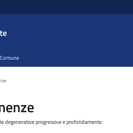
te
il Comune
nze
emenze
tie degenerative progressive e profondamente