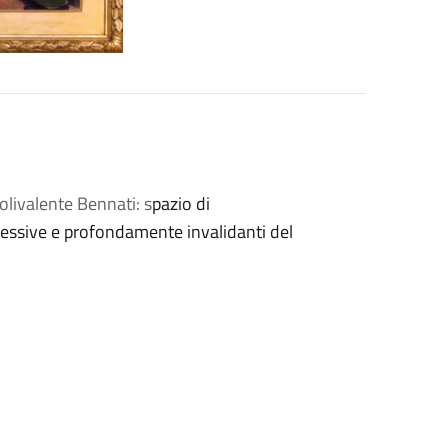
livalente Bennati: s
pazio di
essive e profondamente invalidanti del