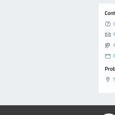
Cont
Prob