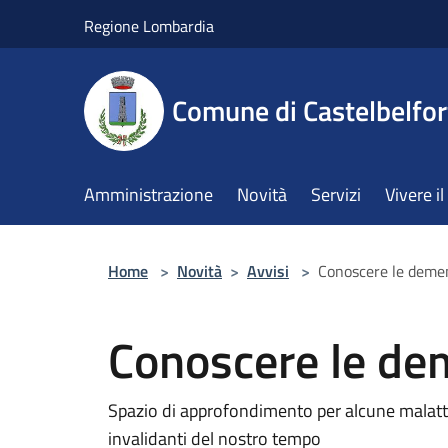
Salta al contenuto principale
Regione Lombardia
Comune di Castelbelfor
Amministrazione
Novità
Servizi
Vivere 
Home
>
Novità
>
Avvisi
>
Conoscere le deme
Conoscere le d
Spazio di approfondimento per alcune malat
invalidanti del nostro tempo